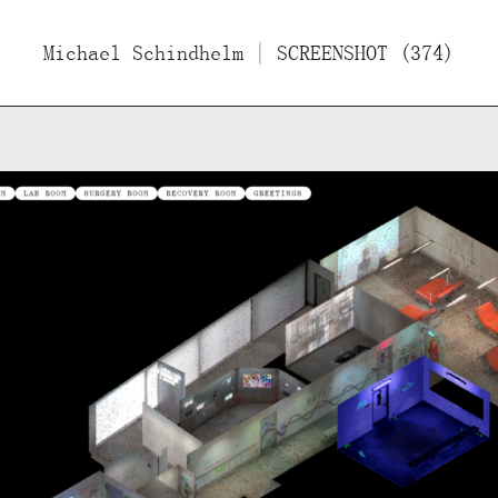
ücher
Michael Schindhelm
Filme
Essays/Interviews
| SCREENSHOT (374)
Vo