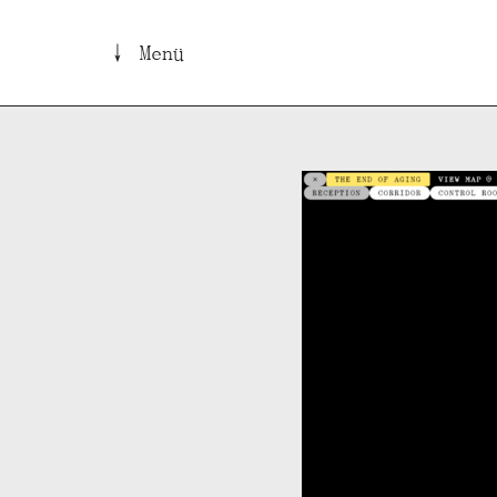
↓ Menü
B