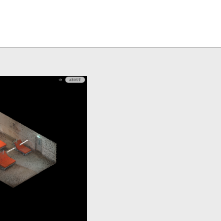
rträge
Projekte
Reisereports