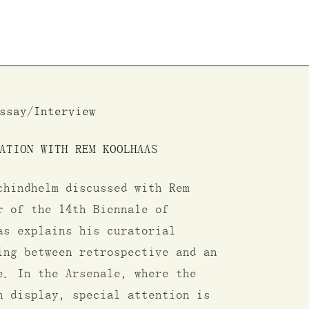
rträge
Projekte
Reisereports
ssay/Interview
ATION WITH REM KOOLHAAS
chindhelm discussed with Rem
r of the 14th Biennale of
as explains his curatorial
ing between retrospective and an
e. In the Arsenale, where the
n display, special attention is