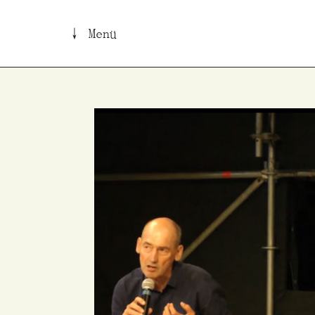
↓ Menü
B