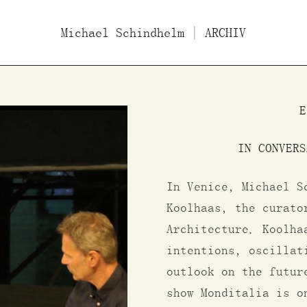
ücher
Michael Schindhelm
Filme
Essays/Interviews
| ARCHIV
Vo
E
IN CONVERS
In Venice, Michael S
Koolhaas, the curato
Architecture. Koolha
intentions, oscillat
outlook on the futur
show Monditalia is o