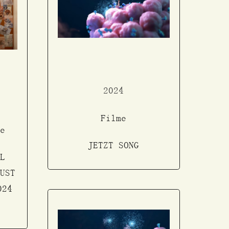
2024
Filme
e
JETZT SONG
L
UST
024