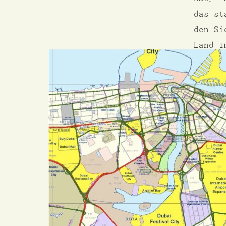
das st
den Si
Land i