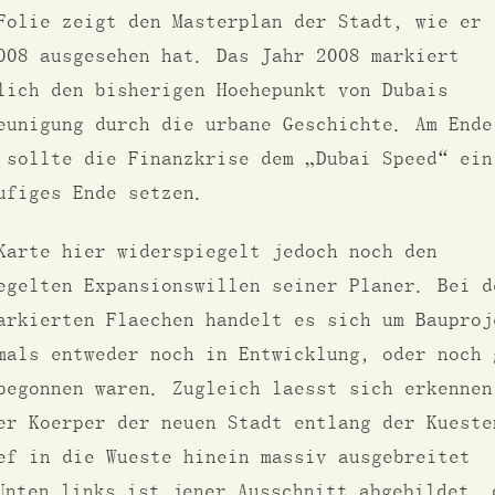
Folie zeigt den Masterplan der Stadt, wie er 
008 ausgesehen hat. Das Jahr 2008 markiert
lich den bisherigen Hoehepunkt von Dubais
eunigung durch die urbane Geschichte. Am Ende
 sollte die Finanzkrise dem „Dubai Speed“ ein
ufiges Ende setzen.
Karte hier widerspiegelt jedoch noch den
egelten Expansionswillen seiner Planer. Bei d
arkierten Flaechen handelt es sich um Bauproj
mals entweder noch in Entwicklung, oder noch 
begonnen waren. Zugleich laesst sich erkennen
er Koerper der neuen Stadt entlang der Kueste
ef in die Wueste hinein massiv ausgebreitet
nten links ist jener Ausschnitt abgebildet, 