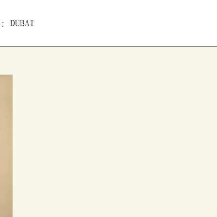
E: DUBAI
rträge
Projekte
Reisereports