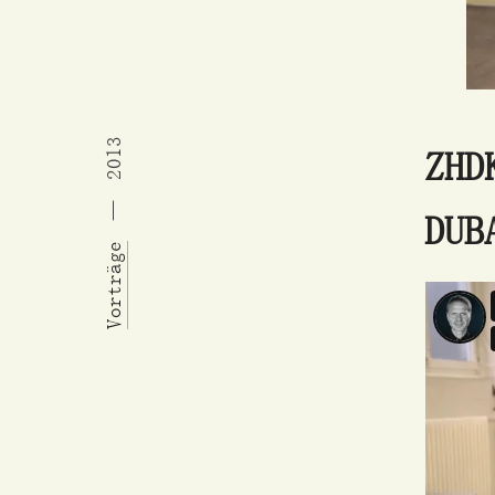
2013
ZHD
DUB
Vorträge