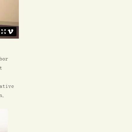
bor
t
ative
n.