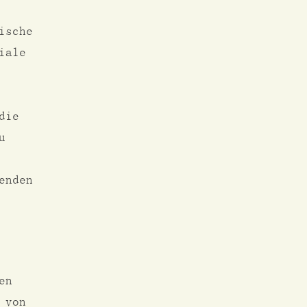
ische
iale
die
u
enden
en
 von