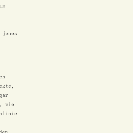
im
 jenes
en
ekte,
gar
, wie
nlinie
den