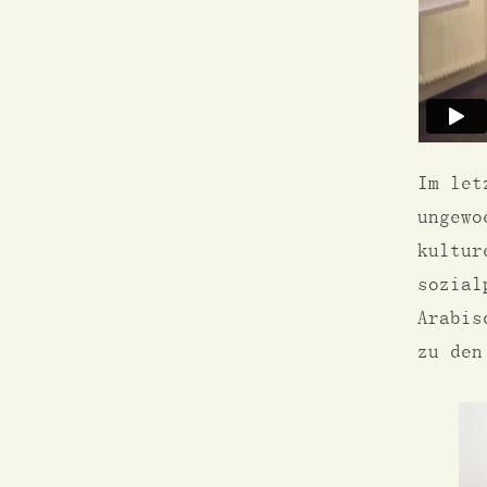
Im let
ungewo
kultur
sozial
Arabis
zu den