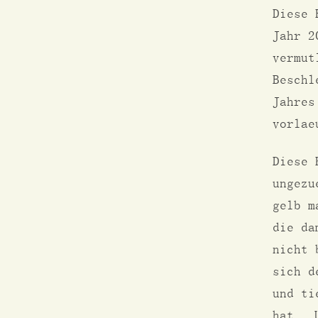
Diese 
Jahr 2
vermut
Beschl
Jahres
vorlae
Diese 
ungezu
gelb m
die da
nicht 
sich d
und ti
hat. U