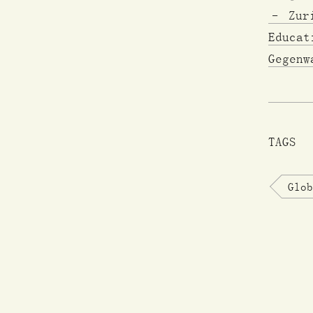
– Zur
Educat
Gegenw
TAGS
Glob