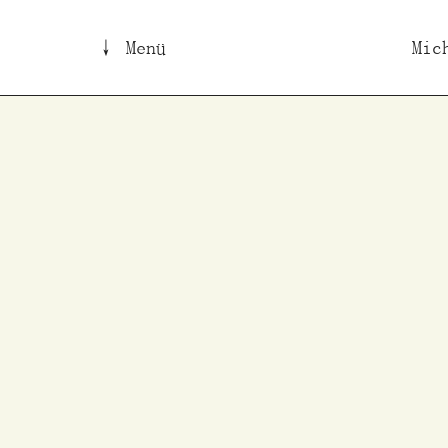
↓ Menü
Mic
B