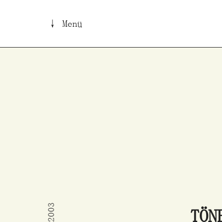
↓ Menü
B
2003
TÖN