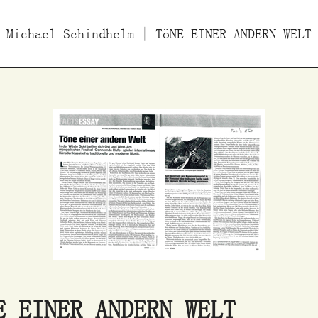
ücher
Michael Schindhelm
Filme
Essays/Interviews
| TöNE EINER ANDERN WELT
Vo
E EINER ANDERN WELT