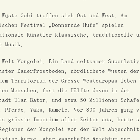
 Wüste Gobi treffen sich Ost und West. Am
ischen Festival „Donnernde Hufe“ spielen
ationale Künstler klassische, traditionelle u
ne Musik.
 Welt Mongolei. Ein Land seltsamer Superlativ
hster Dauerfrostboden, nördlichste Wüsten der
nem Territorium der Grösse Westeuropas leben 
nen Menschen, fast die Hälfte davon in der
tadt Ulan-Bator, und etwa 50 Millionen Schafe
, Pferde, Yaks, Kamele. Vor 800 Jahren ging v
as grösste Imperium aller Zeiten aus, heute s
Regionen der Mongolei von der Welt abgeschnit
nstige kurze, aber sagenhafte Reichtum der