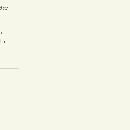
der
n
in