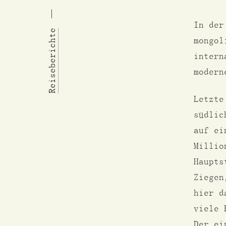
In der
Reiseberichte
mongol
intern
moder
Letzte
südlic
auf ei
Millio
Haupts
Ziegen
hier d
viele 
Der ei