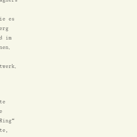
ie es
erg
d im
nen.
twerk.
te
e
Ring“
te,