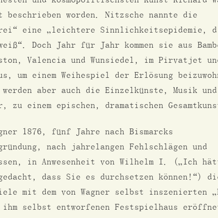
t beschrieben worden. Nitzsche nannte die
rei“ eine „leichtere Sinnlichkeitsepidemie, d
weiß“. Doch Jahr für Jahr kommen sie aus Bamb
ston, Valencia und Wunsiedel, im Pirvatjet un
us, um einem Weihespiel der Erlösung beizuwoh
 werden aber auch die Einzelkünste, Musik und
r, zu einem epischen, dramatischen Gesamtkuns
gner 1876, fünf Jahre nach Bismarcks
gründung, nach jahrelangen Fehlschlägen und
ssen, in Anwesenheit von Wilhelm I. („Ich hät
gedacht, dass Sie es durchsetzen können!“) di
iele mit dem von Wagner selbst inszenierten „
 ihm selbst entworfenen Festspielhaus eröffne