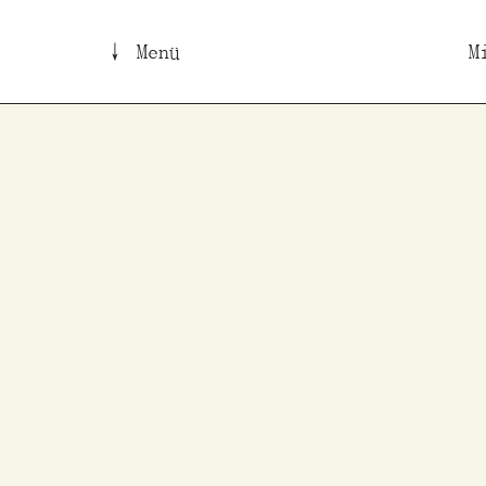
↓ Menü
M
B