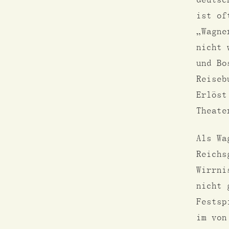
ist of
„Wagne
nicht 
und Bo
Reiseb
Erlöst
Theate
Als Wa
Reichs
Wirrni
nicht 
Festsp
im von