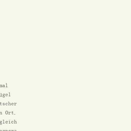
mal
ügel
tscher
n Ort.
gleich
agners