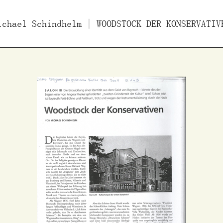
ichael Schindhelm
ücher
Filme
| WOODSTOCK DER KONSERVATIV
Essays/Interviews
Vo