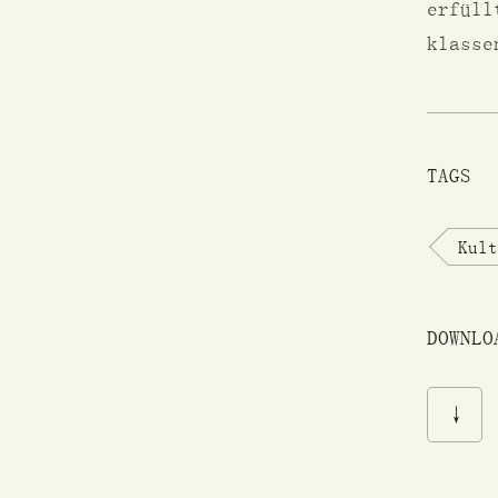
erfüll
klasse
TAGS
Kult
DOWNLO