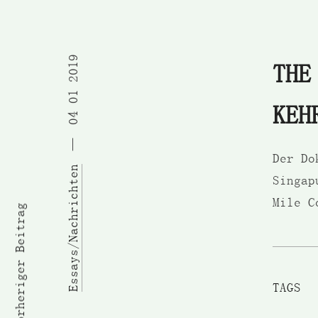
04 01 2019
THE
KEH
Der Do
Essays/Nachrichten
Singap
Mile C
Vorheriger Beitrag
TAGS