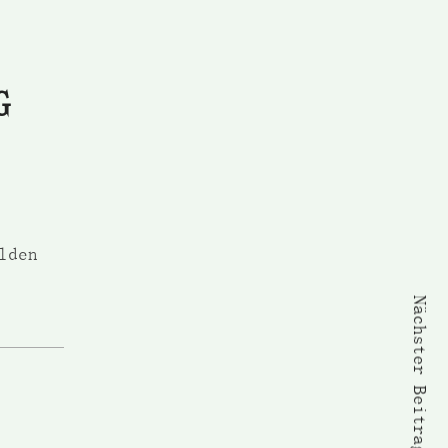
G
lden
Nächster Beitrag