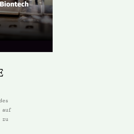
E
des
 auf
 zu