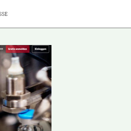
SSE
rträge
Projekte
Reisereports