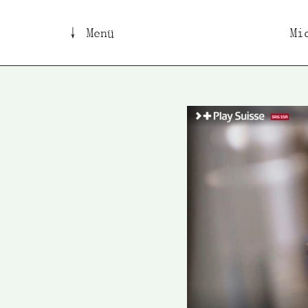
↓ Menü
Mi
B