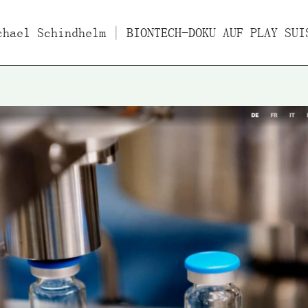
chael Schindhelm
ücher
Filme
| BIONTECH-DOKU AUF PLAY SUI
Essays/Interviews
Vo