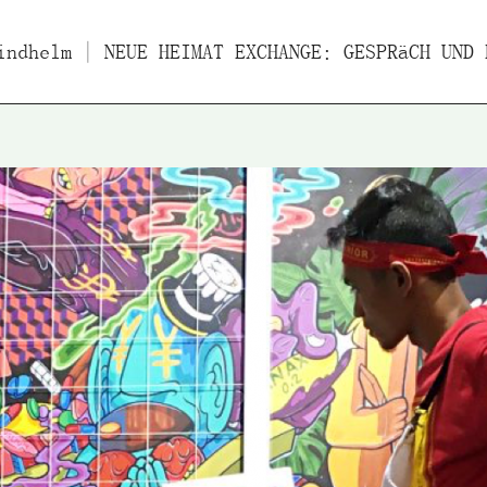
indhelm
ücher
| NEUE HEIMAT EXCHANGE: GESPRäCH UND EINFüHRUNG DES INDONESISCHEN KüNSTLERS UJI HANDOKO EKO SAPUT
Filme
Essays/Interviews
Vo