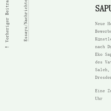
Essays/Nachrichten
Vorheriger Beitrag
SAP
Neue H
Bewerb
Künstl
nach D
Eko Sa
des Va
Saleh,
Dresde
Eine Z
Uhr