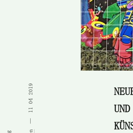
11 04 2019
NEU
UND
KÜN