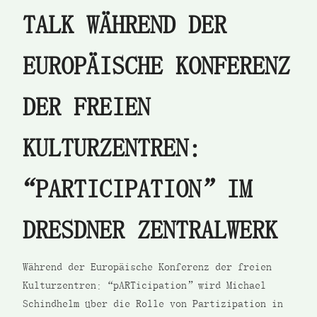
TALK WÄHREND DER
EUROPÄISCHE KONFERENZ
DER FREIEN
KULTURZENTREN:
“PARTICIPATION” IM
DRESDNER ZENTRALWERK
Während der Europäische Konferenz der freien
Kulturzentren: “pARTicipation” wird Michael
Schindhelm über die Rolle von Partizipation in