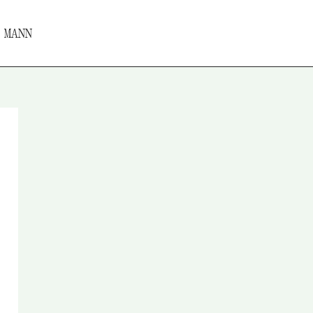
 MANN
rträge
Projekte
Reisereports