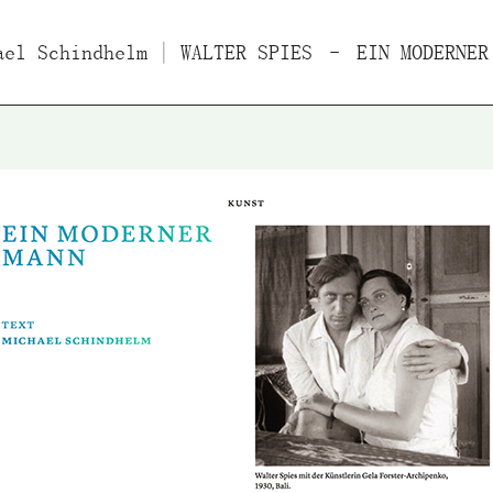
ael Schindhelm
ücher
Filme
| WALTER SPIES – EIN MODERNER
Essays/Interviews
Vo