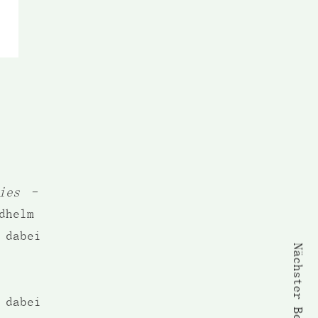
pies –
dhelm
 dabei
Nächster Beitrag
 dabei