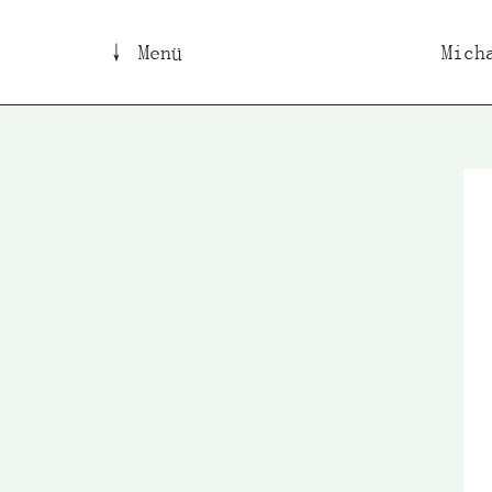
↓ Menü
Mich
B