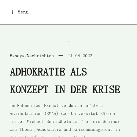
↓ Menü
Essays/Nachrichten
11 04 2022
ADHOKRATIE ALS
KONZEPT IN DER KRISE
Im Rahmen des Executive Master of Arts
Adminstration (EMAA) der Universität Zürich
leitet Michael Schindhelm am 7.5. ein Seminar
zum Thema „Adhokratie und Krisenmanagement in